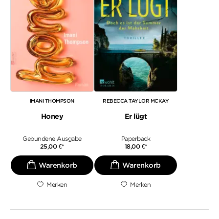
IMANI THOMPSON
REBECCA TAYLOR MCKAY
Honey
Er lügt
Gebundene Ausgabe
Paperback
25,00
€
*
18,00
€
*
Merken
Merken