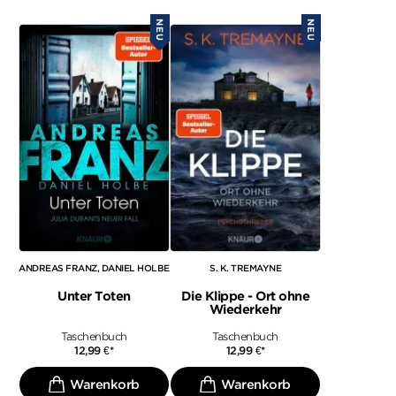
NEU
NEU
ANDREAS FRANZ
DANIEL HOLBE
S. K. TREMAYNE
Unter Toten
Die Klippe - Ort ohne
Wiederkehr
Taschenbuch
Taschenbuch
12,99
€
*
12,99
€
*