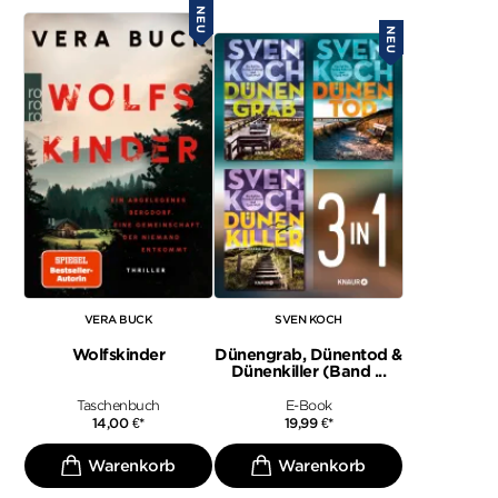
NEU
NEU
VERA BUCK
SVEN KOCH
Wolfskinder
Dünengrab, Dünentod &
Dünenkiller (Band ...
Taschenbuch
E-Book
14,00
€
*
19,99
€
*