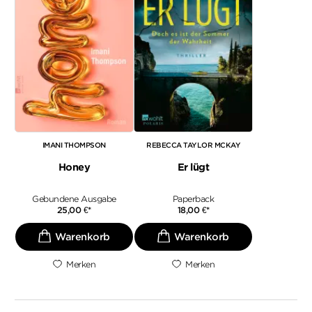
IMANI THOMPSON
REBECCA TAYLOR MCKAY
Honey
Er lügt
Gebundene Ausgabe
Paperback
25,00
€
*
18,00
€
*
Merken
Merken