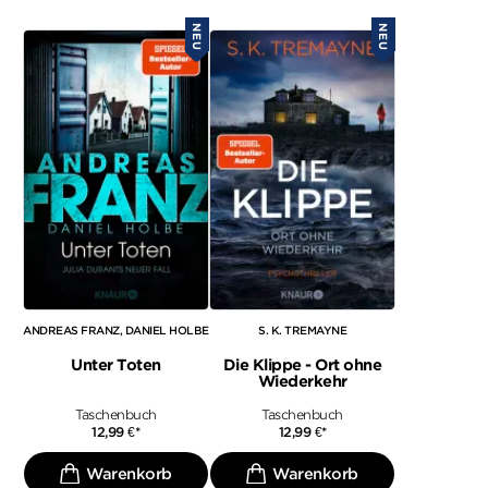
NEU
NEU
ANDREAS FRANZ
DANIEL HOLBE
S. K. TREMAYNE
Unter Toten
Die Klippe - Ort ohne
Wiederkehr
Taschenbuch
Taschenbuch
12,99
€
*
12,99
€
*