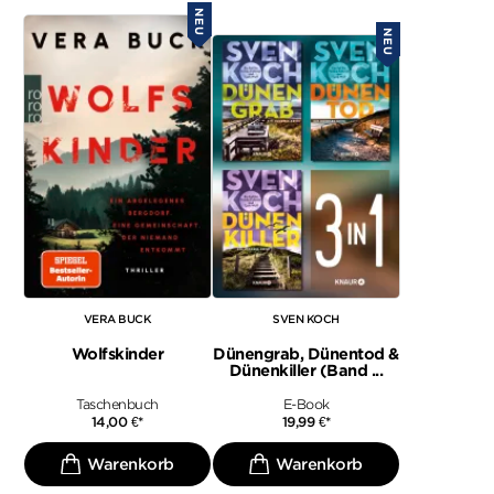
NEU
NEU
VERA BUCK
SVEN KOCH
Wolfskinder
Dünengrab, Dünentod &
Dünenkiller (Band ...
Taschenbuch
E-Book
14,00
€
*
19,99
€
*