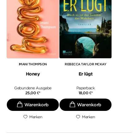
IMANI THOMPSON
REBECCA TAYLOR MCKAY
Honey
Er lügt
Gebundene Ausgabe
Paperback
25,00
€
*
18,00
€
*
Merken
Merken