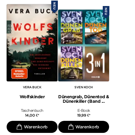
NEU
NEU
VERA BUCK
SVEN KOCH
Wolfskinder
Dünengrab, Dünentod &
Dünenkiller (Band ...
Taschenbuch
E-Book
14,00
€
*
19,99
€
*