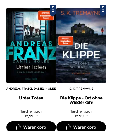
NEU
NEU
ANDREAS FRANZ
DANIEL HOLBE
S. K. TREMAYNE
Unter Toten
Die Klippe - Ort ohne
Wiederkehr
Taschenbuch
Taschenbuch
12,99
€
*
12,99
€
*