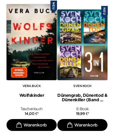
NEU
NEU
VERA BUCK
SVEN KOCH
Wolfskinder
Dünengrab, Dünentod &
Dünenkiller (Band ...
Taschenbuch
E-Book
14,00
€
*
19,99
€
*