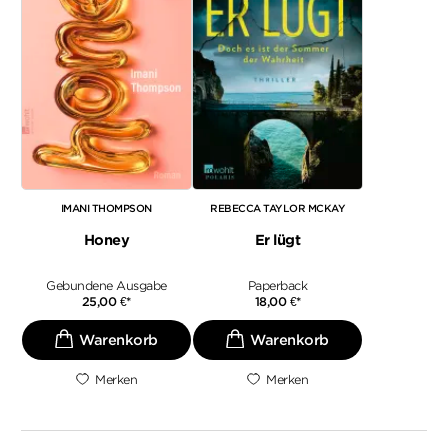
IMANI THOMPSON
REBECCA TAYLOR MCKAY
Honey
Er lügt
Gebundene Ausgabe
Paperback
25,00
€
*
18,00
€
*
Merken
Merken