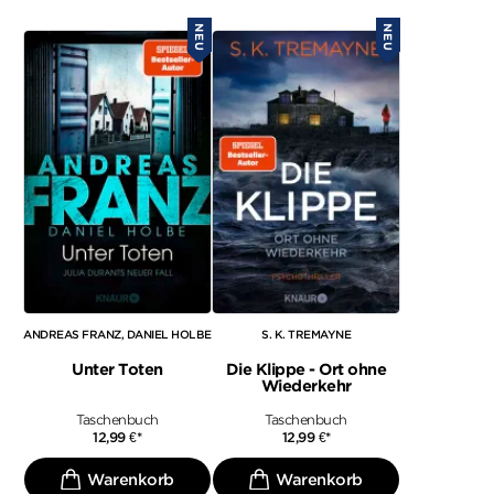
NEU
NEU
ANDREAS FRANZ
DANIEL HOLBE
S. K. TREMAYNE
Unter Toten
Die Klippe - Ort ohne
Wiederkehr
Taschenbuch
Taschenbuch
12,99
€
*
12,99
€
*