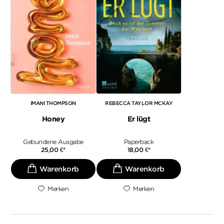
IMANI THOMPSON
REBECCA TAYLOR MCKAY
Honey
Er lügt
Gebundene Ausgabe
Paperback
25,00
€
*
18,00
€
*
Merken
Merken