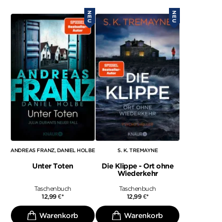
NEU
NEU
ANDREAS FRANZ
DANIEL HOLBE
S. K. TREMAYNE
Unter Toten
Die Klippe - Ort ohne
Wiederkehr
Taschenbuch
Taschenbuch
12,99
€
*
12,99
€
*