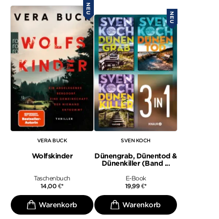
NEU
NEU
VERA BUCK
SVEN KOCH
Wolfskinder
Dünengrab, Dünentod &
Dünenkiller (Band ...
Taschenbuch
E-Book
14,00
€
*
19,99
€
*