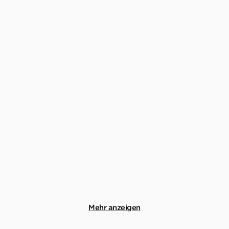
SVEN KOCH
SVEN KOCH
Dünenfeuer
Dünengrab, Dünentod &
Dünenkiller ( ...
Taschenbuch
E-Book
12,99
€
*
19,99
€
*
Merken
Merken
Mehr anzeigen