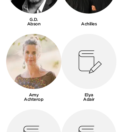
G.D.
Abson
Achilles
Amy
Elya
Achterop
Adair