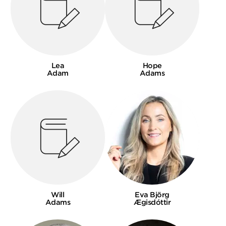
Lea
Hope
Adam
Adams
Will
Eva Björg
Adams
Ægisdóttir