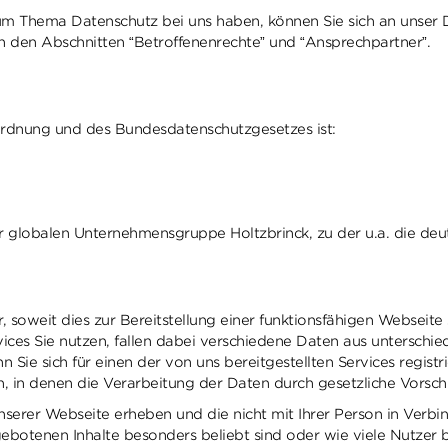
 zum Thema Datenschutz bei uns haben, können Sie sich an unser
n den Abschnitten “Betroffenenrechte” und “Ansprechpartner”.
ordnung und des Bundesdatenschutzgesetzes ist:
 globalen Unternehmensgruppe Holtzbrinck, zu der u.a. die deut
oweit dies zur Bereitstellung einer funktionsfähigen Webseite so
ices Sie nutzen, fallen dabei verschiedene Daten aus unterschie
enn Sie sich für einen der von uns bereitgestellten Services regi
, in denen die Verarbeitung der Daten durch gesetzliche Vorschri
unserer Webseite erheben und die nicht mit Ihrer Person in Verb
angebotenen Inhalte besonders beliebt sind oder wie viele Nutze