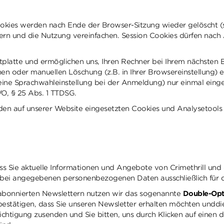
ookies werden nach Ende der Browser-Sitzung wieder gelöscht 
rn und die Nutzung vereinfachen. Session Cookies dürfen nach Ar
stplatte und ermöglichen uns, Ihren Rechner bei Ihrem nächsten
hen oder manuellen Löschung (z.B. in Ihrer Browsereinstellung) 
 eine Sprachwahleinstellung bei der Anmeldung) nur einmal eing
SGVO, § 25 Abs. 1 TTDSG.
u den auf unserer Website eingesetzten Cookies und Analysetools
dass Sie aktuelle Informationen und Angebote von Crimethrill und
abei angegebenen personenbezogenen Daten ausschließlich für 
n abonnierten Newslettern nutzen wir das sogenannte
Double-Opt
bestätigen, dass Sie unseren Newsletter erhalten möchten unddie
htigung zusenden und Sie bitten, uns durch Klicken auf einen de