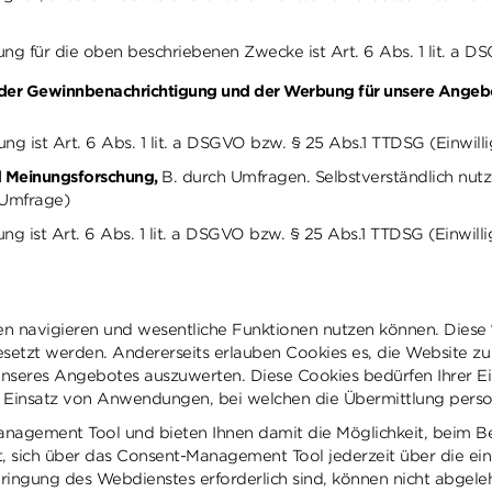
ng für die oben beschriebenen Zwecke ist Art. 6 Abs. 1 lit. a D
r Gewinnbenachrichtigung und der Werbung für unsere Angebote.
g ist Art. 6 Abs. 1 lit. a DSGVO bzw. § 25 Abs.1 TTDSG (Einwilli
d Meinungsforschung,
B. durch Umfragen. Selbstverständlich nutze
 Umfrage)
g ist Art. 6 Abs. 1 lit. a DSGVO bzw. § 25 Abs.1 TTDSG (Einwilli
en navigieren und wesentliche Funktionen nutzen können. Diese “n
setzt werden. Andererseits erlauben Cookies es, die Website zu
seres Angebotes auszuwerten. Diese Cookies bedürfen Ihrer Einwi
 Einsatz von Anwendungen, bei welchen die Übermittlung person
Management Tool und bieten Ihnen damit die Möglichkeit, beim
t, sich über das Consent-Management Tool jederzeit über die ein
bringung des Webdienstes erforderlich sind, können nicht abgele