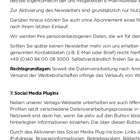
der/die Eigentümer/in der uns mitgeteilten E-Mail-Adresse 
Zur Aktivierung des Newsletters sind grundsätzlich nur Nutz
Darüber hinaus können Sie auch ohne Abonnement eines New
nach Ihrem letzten Einkauf.
Wir werden Ihre personenbezogenen Daten, die wir für den V
Sollten Sie später keinen Newsletter mehr von uns erhalten 
genannten Kontaktdaten (z.B. E-Mail oder Brief) reicht hierf
+49 (0)40 84 00 08 3000. Selbstverständlich finden Sie a
Rechtsgrundlagen:
Soweit die Datenverarbeitung nach Anmel
Versand der Werbebotschaften infolge des Verkaufs von Ware
7. Social Media Plugins
Neben unserer Verlags-Webseite unterhalten wir auch öffent
Profilen setzt verschiedene Datenverarbeitungsprozesse in
Netzwerk erst dann her, wenn Sie aktiv auf den Button klick
hinterlegten Informationen einsehen. Die über diesen Butto
Durch das Aktivieren des Social Media Plug-ins bzw. Links 
IP-Adresse, Browserinformationen, Betriebssystem, Bildschi