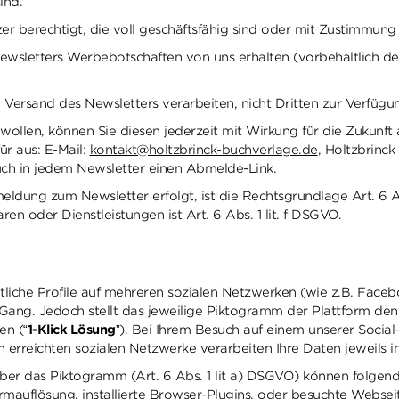
sind.
er berechtigt, die voll geschäftsfähig sind oder mit Zustimmung
sletters Werbebotschaften von uns erhalten (vorbehaltlich des
ersand des Newsletters verarbeiten, nicht Dritten zur Verfügun
wollen, können Sie diesen jederzeit mit Wirkung für die Zukunft 
ür aus: E-Mail:
kontakt@holtzbrinck-buchverlage.de
, Holtzbrinc
uch in jedem Newsletter einen Abmelde-Link.
dung zum Newsletter erfolgt, ist die Rechtsgrundlage Art. 6 Ab
n oder Dienstleistungen ist Art. 6 Abs. 1 lit. f DSGVO.
liche Profile auf mehreren sozialen Netzwerken (wie z.B. Facebo
 Gang. Jedoch stellt das jeweilige Piktogramm der Plattform de
en (“
1-Klick Lösung
”). Bei Ihrem Besuch auf einem unserer Social-
n erreichten sozialen Netzwerke verarbeiten Ihre Daten jeweils 
über das Piktogramm (Art. 6 Abs. 1 lit a) DSGVO) können folgen
rmauflösung, installierte Browser-Plugins, oder besuchte Webseit