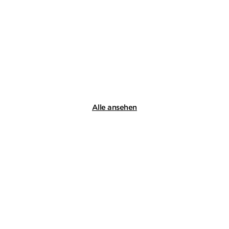
Der Schatten des Windes
Taschenbuch
16,00
€
*
Merken
Alle ansehen