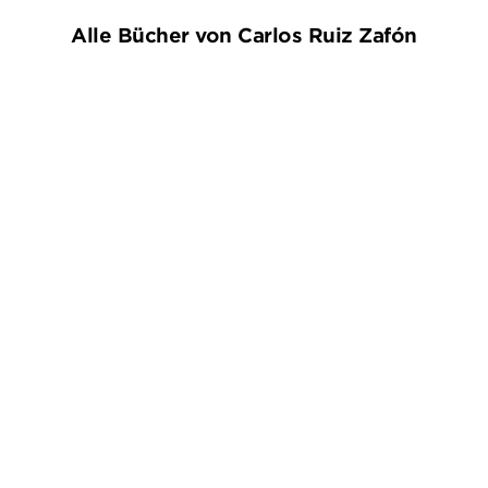
Alle Bücher von Carlos Ruiz Zafón
BESTSELLER
BESTSELLER
CARLOS RUIZ ZAFÓN
CARLOS RUIZ ZAFÓN
Das Labyrinth der Lichter
Der Gefangene des
Himmels