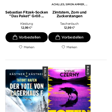
ACHILLES
SIMON AMMER
, ...
Sebastian Fitzek-Socken
Zimtstern, Zorn und
"Das Paket" Größ ...
Zuckerstangen
Kleidung
Taschenbuch
12,99
€
*
12,99
€
*
Merken
Merken
BALD
BALD