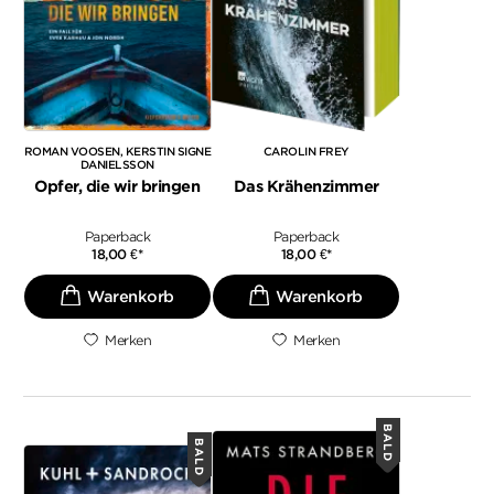
ROMAN VOOSEN
KERSTIN SIGNE
CAROLIN FREY
DANIELSSON
Opfer, die wir bringen
Das Krähenzimmer
Paperback
Paperback
18,00
€
*
18,00
€
*
Merken
Merken
BALD
BALD