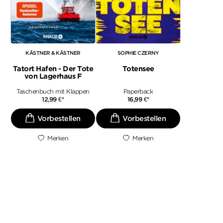
KÄSTNER & KÄSTNER
SOPHIE CZERNY
Tatort Hafen - Der Tote
Totensee
von Lagerhaus F
Taschenbuch mit Klappen
Paperback
12,99
€
*
16,99
€
*
Merken
Merken