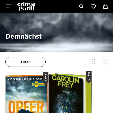
Demnächst
Filter
BALD
BALD