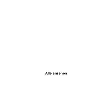
JANA OLTERSDORFF
VERENA
OSTER
...
Hüte Dich!
E-Book
4,99
€
*
Merken
Alle ansehen