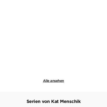
VOLKER KUTSCHER
KAT MENSCHIK
Moabit
Gebundene Ausgabe
20,00
€
*
Merken
Alle ansehen
Serien von Kat Menschik