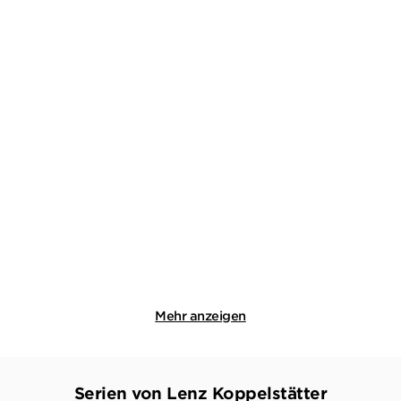
LENZ KOPPELSTÄTTER
LENZ KOPPELSTÄTTER
Was am Ufer lauert
Am Hang des Todes
Taschenbuch
Taschenbuch
13,00
€
*
14,00
€
*
Merken
Merken
Mehr anzeigen
Serien von Lenz Koppelstätter