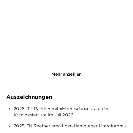
TILL RAETHER
TILL RAETHER
Danowski: Hausbruch
Danowski: Unter Wasser
Taschenbuch
Taschenbuch
13,00
€
*
13,00
€
*
Merken
Merken
Mehr anzeigen
Auszeichnungen
2026: Till Raether mit «Meeresdunkel» auf der
Krimibestenliste im Juli 2026
2025: Till Raether erhält den Hamburger Literaturpreis