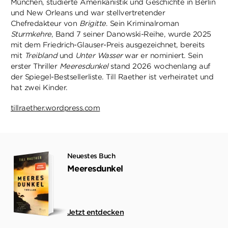
München, studierte Amerikanistik und Geschichte in Berlin
und New Orleans und war stellvertretender
Chefredakteur von
Brigitte
. Sein Kriminalroman
Sturmkehre
, Band 7 seiner Danowski-Reihe, wurde 2025
mit dem Friedrich-Glauser-Preis ausgezeichnet, bereits
mit
Treibland
und
Unter Wasser
war er nominiert. Sein
erster Thriller
Meeresdunkel
stand 2026 wochenlang auf
der Spiegel-Bestsellerliste. Till Raether ist verheiratet und
hat zwei Kinder.
tillraether.wordpress.com
Neuestes Buch
Meeresdunkel
Jetzt entdecken