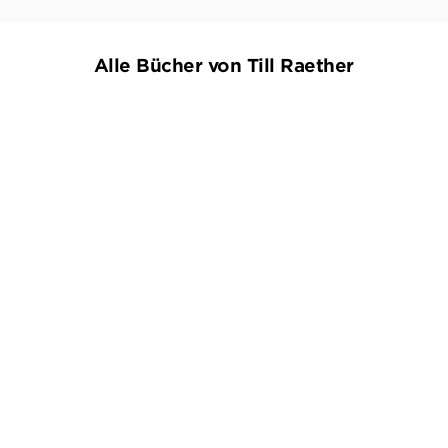
Alle Bücher von Till Raether
TILL RAETHER
TILL RAETHER