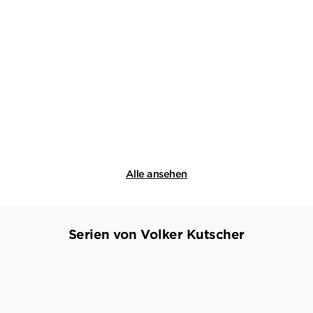
VOLKER KUTSCHER
KAT MENSCHIK
Moabit
Gebundene Ausgabe
20,00
€
*
Merken
Alle ansehen
Serien von Volker Kutscher
BESTSELLER