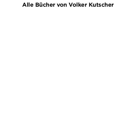
Alle Bücher von Volker Kutscher
BESTSELLER
BESTSELLER
KAT MENSCHIK
VOLKER KUTSCHER
KAT MENSCHIK
VOLKER KUTSCHER
Westend
Mitte