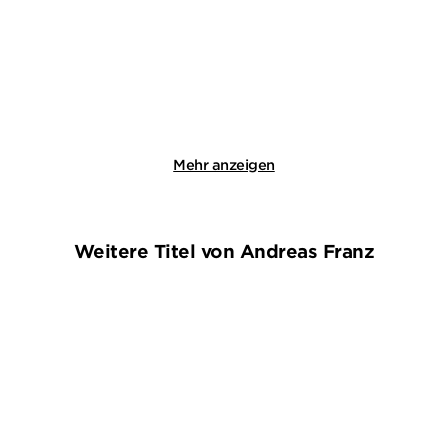
E-Book
E-Book
16,99
€
*
14,99
€
*
Merken
Merken
Mehr anzeigen
Weitere Titel von Andreas Franz
NEU