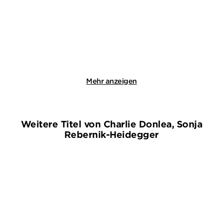
E-Book
Taschenbuch
14,99
€
*
13,00
€
*
Merken
Merken
Mehr anzeigen
Weitere Titel von Charlie Donlea, Sonja
Rebernik-Heidegger