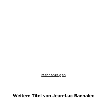
KRISTEN PERRIN
S. J. BENNETT
Das Mörderarchiv: Tante
Ein höchst royaler Mord
Frances hat ...
Paperback
Taschenbuch
18,00
€
*
12,99
€
*
Merken
Merken
Mehr anzeigen
Weitere Titel von Jean-Luc Bannalec