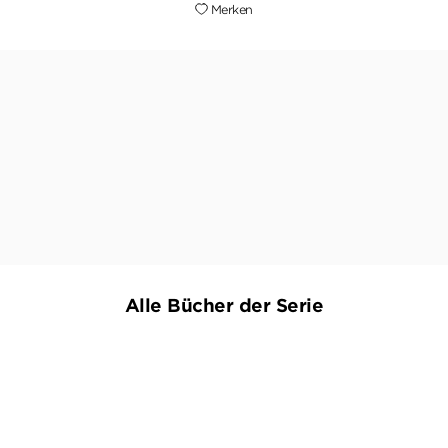
Merken
»Sehr unterhaltsam, spannend, überraschend.
Und für Dupin wird es so gefährlich, wie in
keinem Fall zuvor.«
JÜRGEN KANOLD,
SÜDWEST PRESSE, 24. JUNI 2026
Alle Bücher der Serie