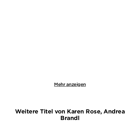
CHEVY STEVENS
KAREN ROSE
Halt niemals an
Dunkelste Nacht
Taschenbuch
Taschenbuch
14,00
€
*
14,99
€
*
Merken
Merken
Mehr anzeigen
Weitere Titel von Karen Rose, Andrea
Brandl
NEU