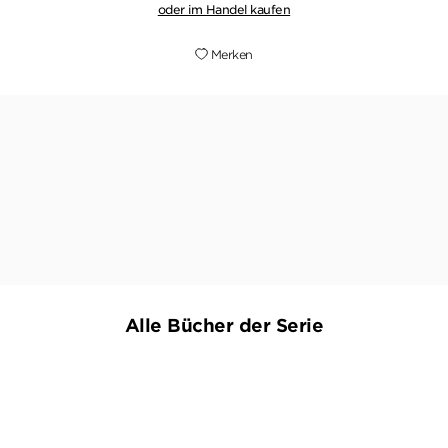
oder im Handel kaufen
Merken
"[U]nerwartete Twists und eine einzigartige
Mischung aus Spannung und Romantik"
KARUNA NESTLER,
GOFEMININ.DE, 09. JULI 2026
Alle Bücher der Serie
NEU