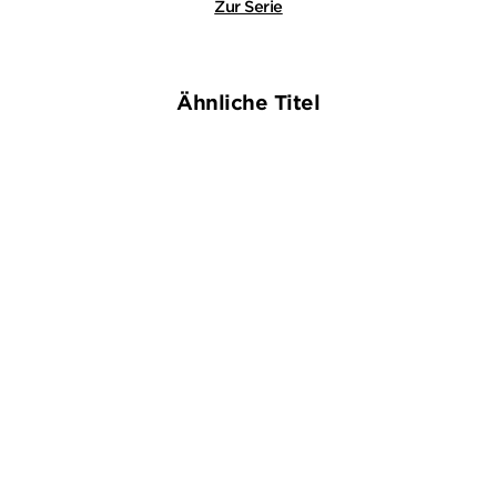
Zur Serie
Ähnliche Titel
NEU
NEU
KAREN ROSE
VERA BUCK