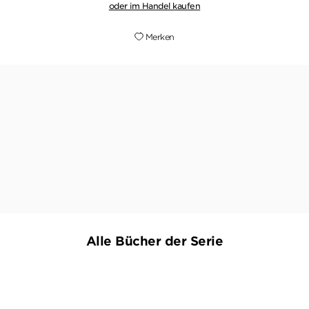
oder im Handel kaufen
Merken
"Das kuriose Trio sorgt mal wieder mit lustigen
Sprüchen und speziellen Ermittlungsmethoden
für kurzweilige und gute Unterhaltung."
SOMMERLESE (BLOG), 20. APRIL 2021
Alle Bücher der Serie