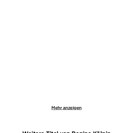
SIMON AMMER
RENÉ ANOUR
Alles, was der Fall ist
Der Doktor und der liebe
Mord
Paperback
Taschenbuch
18,00
€
*
14,00
€
*
Merken
Merken
Mehr anzeigen