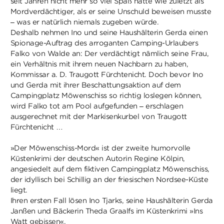
seit Jahren nicht mehr so viel Spaß hatte wie zuletzt als
Mordverdächtiger, als er seine Unschuld beweisen musste
– was er natürlich niemals zugeben würde.
Deshalb nehmen Ino und seine Haushälterin Gerda einen
Spionage-Auftrag des arroganten Camping-Urlaubers
Falko von Walde an: Der verdächtigt nämlich seine Frau,
ein Verhältnis mit ihrem neuen Nachbarn zu haben,
Kommissar a. D. Traugott Fürchtenicht. Doch bevor Ino
und Gerda mit ihrer Beschattungsaktion auf dem
Campingplatz Möwenschiss so richtig loslegen können,
wird Falko tot am Pool aufgefunden – erschlagen
ausgerechnet mit der Markisenkurbel von Traugott
Fürchtenicht …
»Der Möwenschiss-Mord« ist der zweite humorvolle
Küstenkrimi der deutschen Autorin Regine Kölpin,
angesiedelt auf dem fiktiven Campingplatz Möwenschiss,
der idyllisch bei Schillig an der friesischen Nordsee-Küste
liegt.
Ihren ersten Fall lösen Ino Tjarks, seine Haushälterin Gerda
Janßen und Bäckerin Theda Graalfs im Küstenkrimi »Ins
Watt gebissen«.