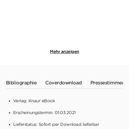
Marzipan
Tannenduft
Taschenbuch
E-Book
12,99
€
*
6,99
€
*
Merken
Merken
Mehr anzeigen
Bibliographie
Coverdownload
Pressestimmen
Verlag: Knaur eBook
Erscheinungstermin: 01.03.2021
Lieferstatus: Sofort per Download lieferbar