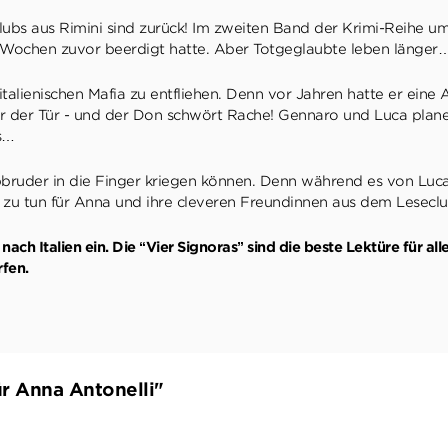
s aus Rimini sind zurück! Im zweiten Band der Krimi-Reihe um d
e Wochen zuvor beerdigt hatte. Aber Totgeglaubte leben länger
alienischen Mafia zu entfliehen. Denn vor Jahren hatte er eine 
vor der Tür - und der Don schwört Rache! Gennaro und Luca pla
s…
albbruder in die Finger kriegen können. Denn während es von Luc
el zu tun für Anna und ihre cleveren Freundinnen aus dem Leseclu
ach Italien ein. Die “Vier Signoras” sind die beste Lektüre für al
fen.
ür Anna Antonelli"