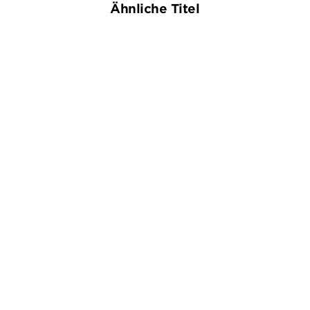
Ähnliche Titel
NEU
ANDREAS FÖHR
ACHILLES
Totholz
Der Tod hat einen langen
Atem
Taschenbuch
Paperback