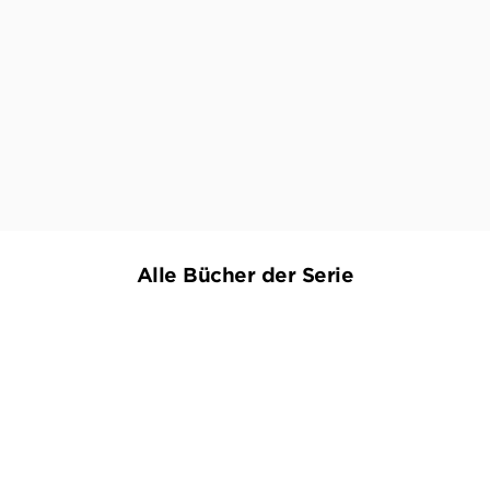
die Fano - Anm.d.Verlags) erschaffen
hinreißende Frauenfiguren und erzählen mit
einem Humor, der so süß und schwarz ist wie ein
Espresso in der Nacht.“
HANNOVERSCHE ALLGEMEINE ZEITUNG, 05. APRIL 2022
Alle Bücher der Serie