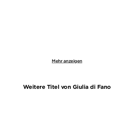
Alles, was der Fall ist
Der Doktor und der liebe
Mord
Paperback
Taschenbuch
18,00
€
*
14,00
€
*
Merken
Merken
Mehr anzeigen
Weitere Titel von Giulia di Fano