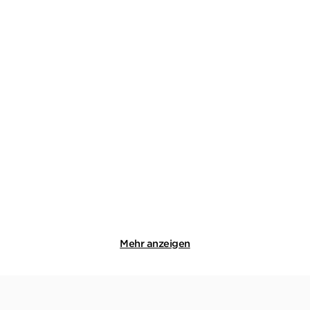
STEFAN SLUPETZKY
STEFAN SLUPETZKY
Das Schweigen des
Der Fall des Lemming
Lemming: Lemmings ...
Taschenbuch
Taschenbuch
14,00
€
*
12,00
€
*
Merken
Merken
Mehr anzeigen