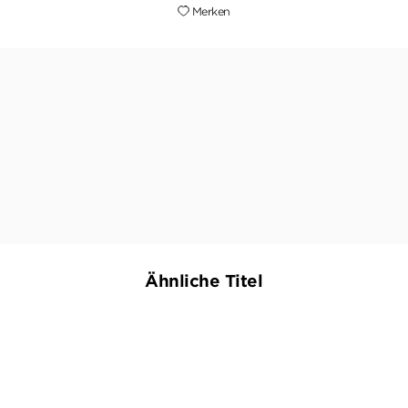
Merken
Slupetzky hat sich neben Wolf Haas und
Heinrich Steinfest endgültig als einer der besten
Krimischriftsteller seines Landes etabliert.
DIE WELT
Ähnliche Titel
NEU
NEU