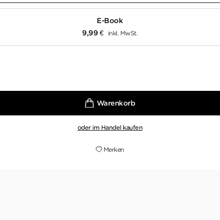
E-Book
9,99
€
inkl. MwSt.
oder im Handel kaufen
Merken
mplexe Figur geschaffen, mit der ich liebend gern durch
Man wird gern mit ihm nass, weil der Humor trocken bleib
einfach beängstigend gut.