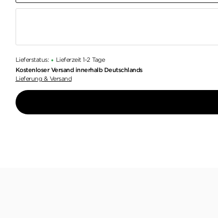
Lieferstatus:
Lieferzeit 1-2 Tage
•
Kostenloser Versand innerhalb Deutschlands
Lieferung & Versand
Sven Stricker hat mit Sörensen eine wunderbar ko
Probleme versucht, seine Nase oben zu behalten. 