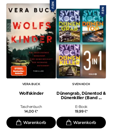
NEU
NEU
VERA BUCK
SVEN KOCH
Wolfskinder
Dünengrab, Dünentod &
Dünenkiller (Band ...
Taschenbuch
E-Book
14,00
€
*
19,99
€
*