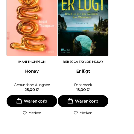
IMANI THOMPSON
REBECCA TAYLOR MCKAY
Honey
Er lügt
Gebundene Ausgabe
Paperback
25,00
€
*
18,00
€
*
Merken
Merken