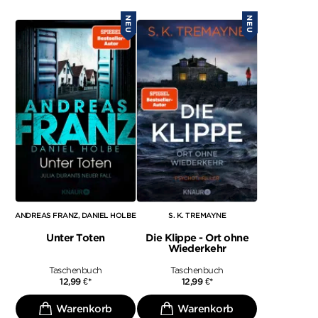
NEU
NEU
ANDREAS FRANZ
DANIEL HOLBE
S. K. TREMAYNE
Unter Toten
Die Klippe - Ort ohne
Wiederkehr
Taschenbuch
Taschenbuch
12,99
€
*
12,99
€
*