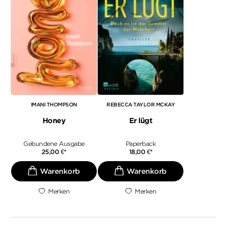
IMANI THOMPSON
REBECCA TAYLOR MCKAY
Honey
Er lügt
Gebundene Ausgabe
Paperback
25,00
€
*
18,00
€
*
Merken
Merken