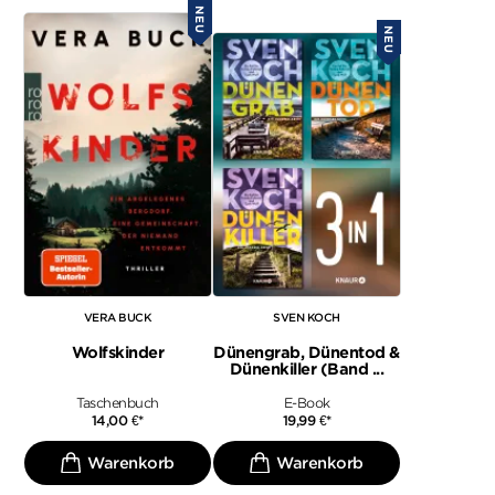
NEU
NEU
VERA BUCK
SVEN KOCH
Wolfskinder
Dünengrab, Dünentod &
Dünenkiller (Band ...
Taschenbuch
E-Book
14,00
€
*
19,99
€
*