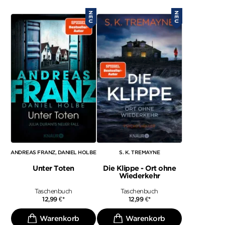
NEU
NEU
ANDREAS FRANZ
DANIEL HOLBE
S. K. TREMAYNE
Unter Toten
Die Klippe - Ort ohne
Wiederkehr
Taschenbuch
Taschenbuch
12,99
€
*
12,99
€
*