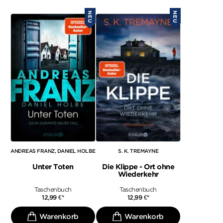
NEU
NEU
ANDREAS FRANZ
DANIEL HOLBE
S. K. TREMAYNE
Unter Toten
Die Klippe - Ort ohne
Wiederkehr
Taschenbuch
Taschenbuch
12,99
€
*
12,99
€
*