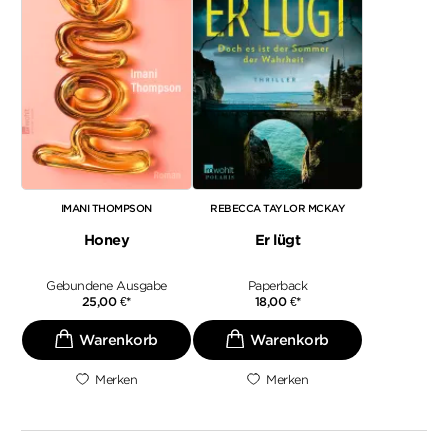
IMANI THOMPSON
REBECCA TAYLOR MCKAY
Honey
Er lügt
Gebundene Ausgabe
Paperback
25,00
€
*
18,00
€
*
Merken
Merken