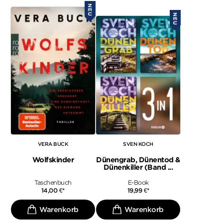
NEU
NEU
VERA BUCK
SVEN KOCH
Wolfskinder
Dünengrab, Dünentod &
Dünenkiller (Band ...
Taschenbuch
E-Book
14,00
€
*
19,99
€
*