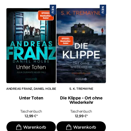
NEU
NEU
ANDREAS FRANZ
DANIEL HOLBE
S. K. TREMAYNE
Unter Toten
Die Klippe - Ort ohne
Wiederkehr
Taschenbuch
Taschenbuch
12,99
€
*
12,99
€
*