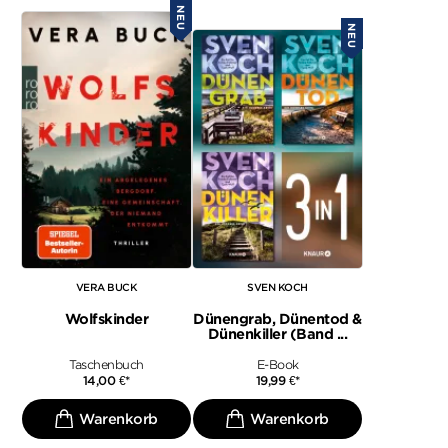
NEU
NEU
VERA BUCK
SVEN KOCH
Wolfskinder
Dünengrab, Dünentod &
Dünenkiller (Band ...
Taschenbuch
E-Book
14,00
€
*
19,99
€
*