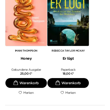
IMANI THOMPSON
REBECCA TAYLOR MCKAY
Honey
Er lügt
Gebundene Ausgabe
Paperback
25,00
€
*
18,00
€
*
Merken
Merken