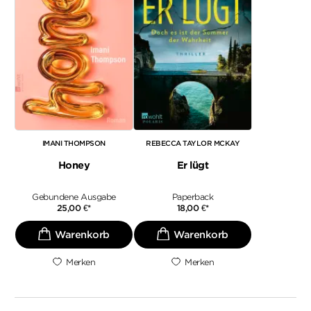
IMANI THOMPSON
REBECCA TAYLOR MCKAY
Honey
Er lügt
Gebundene Ausgabe
Paperback
25,00
€
*
18,00
€
*
Merken
Merken