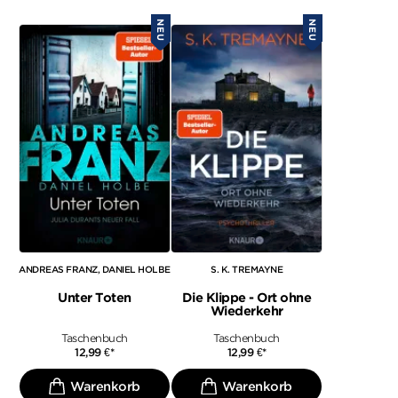
NEU
NEU
ANDREAS FRANZ
DANIEL HOLBE
S. K. TREMAYNE
Unter Toten
Die Klippe - Ort ohne
Wiederkehr
Taschenbuch
Taschenbuch
12,99
€
*
12,99
€
*