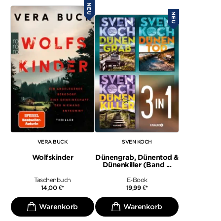
NEU
NEU
VERA BUCK
SVEN KOCH
Wolfskinder
Dünengrab, Dünentod &
Dünenkiller (Band ...
Taschenbuch
E-Book
14,00
€
*
19,99
€
*