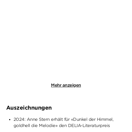
ANNE STERN
ANNE STERN
Fräulein Gold: Die Lichter
Fräulein Gold: Der Preis
der Stad ...
der Freihe ...
Taschenbuch
Paperback
14,00
€
*
18,00
€
*
Merken
Merken
Mehr anzeigen
Auszeichnungen
2024: Anne Stern erhält für «Dunkel der Himmel,
goldhell die Melodie» den DELIA-Literaturpreis