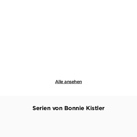
BONNIE KISTLER
VEIT ETZOLD
TIBOR RODE
...
Die Anwältin
Mörderische Aussichten:
Thriller & ...
Paperback
E-Book
17,99
€
*
0,00 €
*
Merken
Merken
Alle ansehen
Serien von Bonnie Kistler