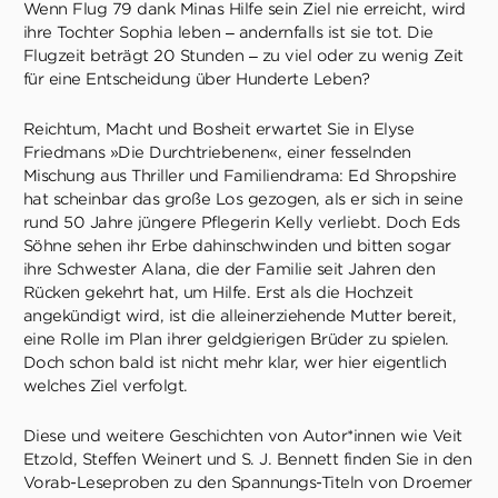
Wenn Flug 79 dank Minas Hilfe sein Ziel nie erreicht, wird
ihre Tochter Sophia leben – andernfalls ist sie tot. Die
Flugzeit beträgt 20 Stunden – zu viel oder zu wenig Zeit
für eine Entscheidung über Hunderte Leben?
Reichtum, Macht und Bosheit erwartet Sie in Elyse
Friedmans »Die Durchtriebenen«, einer fesselnden
Mischung aus Thriller und Familiendrama: Ed Shropshire
hat scheinbar das große Los gezogen, als er sich in seine
rund 50 Jahre jüngere Pflegerin Kelly verliebt. Doch Eds
Söhne sehen ihr Erbe dahinschwinden und bitten sogar
ihre Schwester Alana, die der Familie seit Jahren den
Rücken gekehrt hat, um Hilfe. Erst als die Hochzeit
angekündigt wird, ist die alleinerziehende Mutter bereit,
eine Rolle im Plan ihrer geldgierigen Brüder zu spielen.
Doch schon bald ist nicht mehr klar, wer hier eigentlich
welches Ziel verfolgt.
Diese und weitere Geschichten von Autor*innen wie Veit
Etzold, Steffen Weinert und S. J. Bennett finden Sie in den
Vorab-Leseproben zu den Spannungs-Titeln von Droemer