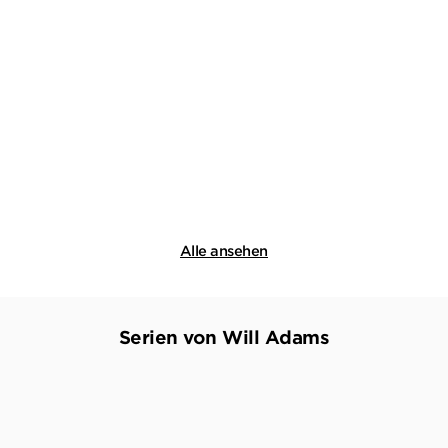
WILL ADAMS
WILL ADAMS
Die Drachenflotte
Das Gottesgrab
E-Book
E-Book
9,99
€
*
9,99
€
*
Merken
Merken
Alle ansehen
Serien von Will Adams