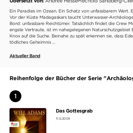
Übersetzt von:
Andree Hesse
Mechtild Sandberg-Cilet
Ein Paradies im Ozean. Ein Schatz von unfassbarem Wert. E
Vor der Küste Madagaskars taucht Unterwasser-Archäologe
Bord: unfassbare Reichtümer. Tatsächlich findet die Crew Mü
engste Vertraute, ist im nahegelegenen Naturschutzgebiet 
Knox auf die Suche. Beinahe zu spät erkennen sie, dass Ede
tödliches Geheimnis ...
Aktueller Band
Reihenfolge der Bücher der Serie "Archäolo
Das Gottesgrab
11.12.2009