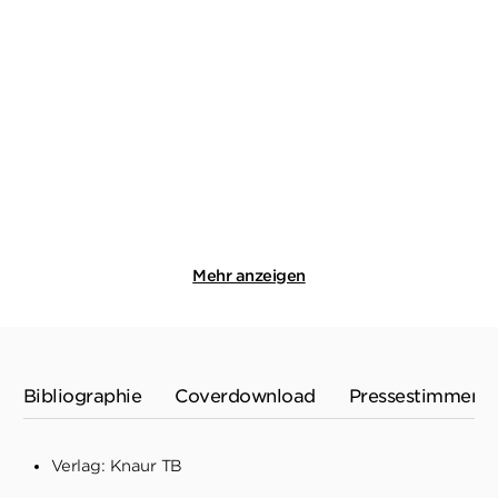
DAVID SAFIER
JO FISCHLER
00-Laschet
Klein aber tot
Paperback
Taschenbuch mit Klappen
18,00
€
*
14,00
€
*
Merken
Merken
Mehr anzeigen
Bibliographie
Coverdownload
Pressestimmen
Verlag: Knaur TB