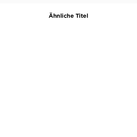
Ähnliche Titel
BESTSELLER
JEAN-LUC BANNALEC
KRISTEN PERRIN
Bretonischer Glanz
Das Mörderarchiv: Tante