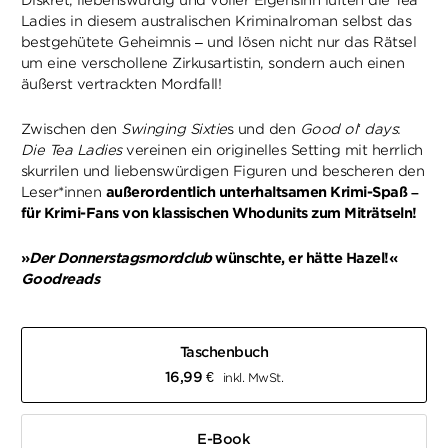
Diskret, liebenswürdig und voller Eigensinn lüften die Tea
Ladies in diesem australischen Kriminalroman selbst das
bestgehütete Geheimnis – und lösen nicht nur das Rätsel
um eine verschollene Zirkusartistin, sondern auch einen
äußerst vertrackten Mordfall!
Zwischen den
Swinging Sixtie
s und den
Good ol‘ days
:
Die Tea Ladies
vereinen ein originelles Setting mit herrlich
skurrilen und liebenswürdigen Figuren und bescheren den
Leser*innen
außerordentlich unterhaltsamen Krimi-Spaß –
für Krimi-Fans von klassischen Whodunits zum Miträtseln!
»
Der Donnerstagsmordclub
wünschte, er hätte Hazel!«
Goodreads
Taschenbuch
16,99
€
inkl. MwSt.
E-Book