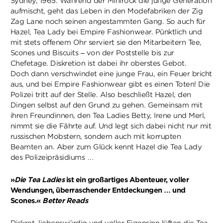
Sydney, 1965. Während der Minirock die junge Generation
aufmischt, geht das Leben in den Modefabriken der Zig
Zag Lane noch seinen angestammten Gang. So auch für
Hazel, Tea Lady bei Empire Fashionwear. Pünktlich und
mit stets offenem Ohr serviert sie den Mitarbeitern Tee,
Scones und Biscuits – von der Poststelle bis zur
Chefetage. Diskretion ist dabei ihr oberstes Gebot.
Doch dann verschwindet eine junge Frau, ein Feuer bricht
aus, und bei Empire Fashionwear gibt es einen Toten! Die
Polizei tritt auf der Stelle. Also beschließt Hazel, den
Dingen selbst auf den Grund zu gehen. Gemeinsam mit
ihren Freundinnen, den Tea Ladies Betty, Irene und Merl,
nimmt sie die Fährte auf. Und legt sich dabei nicht nur mit
russischen Mobstern, sondern auch mit korrupten
Beamten an. Aber zum Glück kennt Hazel die Tea Lady
des Polizeipräsidiums …
»
Die Tea Ladies
ist ein großartiges Abenteuer, voller
Wendungen, überraschender Entdeckungen … und
Scones.«
Better Reads