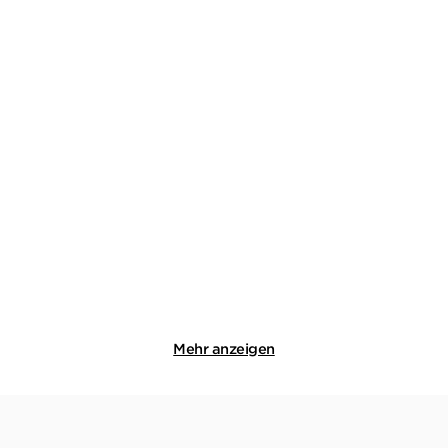
AMY ACHTEROP
AMY ACHTEROP
Die Hausboot-Detektei -
Die Hausboot-Detektei -
Tödliche Bl ...
Tödliche Fa ...
Taschenbuch
Taschenbuch
13,00
€
*
13,00
€
*
Merken
Merken
Mehr anzeigen