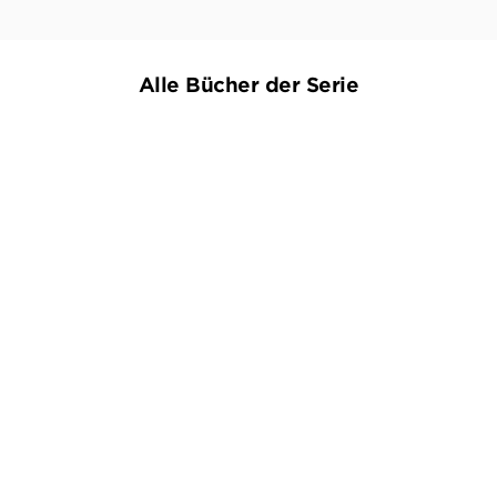
Alle Bücher der Serie
BESTSELLER
AMY ACHTEROP
AMY ACHTEROP