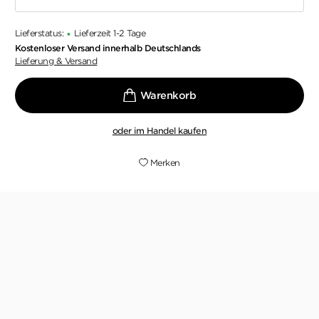
Lieferstatus:
Lieferzeit 1-2 Tage
•
Kostenloser Versand innerhalb Deutschlands
Lieferung & Versand
oder im Handel kaufen
Merken
Beim Lesen und Ermitteln kommt Spaß auf.
e
SVEN TRAUTWEIN,
MERKUR.DE, 20. SEPTEMBER 2023