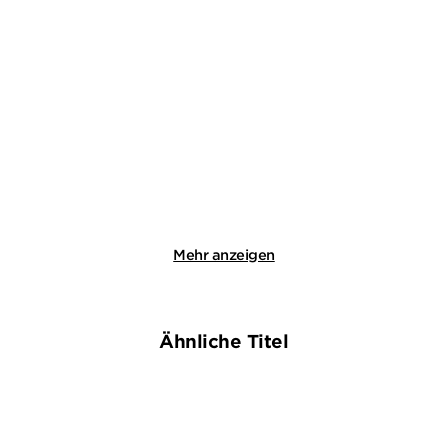
AMY ACHTEROP
AMY ACHTEROP
Die Hausboot-Detektei –
Die Hausboot-Detektei -
Tödlicher G ...
Tödlicher S ...
Taschenbuch
Taschenbuch
12,00
€
*
13,00
€
*
Merken
Merken
Mehr anzeigen
Ähnliche Titel
BESTSELLER