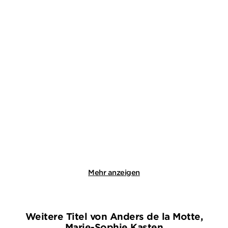
LENZ KOPPELSTÄTTER
ELIN BLOMGREN
Wenn der Sturm ruht
Mittsommertod
Taschenbuch
Paperback
13,00
€
*
17,00
€
*
Merken
Merken
Mehr anzeigen
Weitere Titel von Anders de la Motte,
Marie-Sophie Kasten