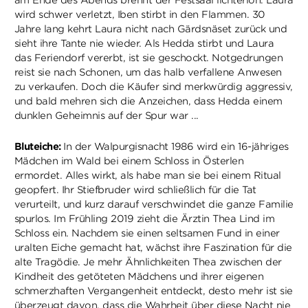
am Ende des Abends brennt der Festsaal lichterloh. Laura
wird schwer verletzt, Iben stirbt in den Flammen. 30
Jahre lang kehrt Laura nicht nach Gärdsnäset zurück und
sieht ihre Tante nie wieder. Als Hedda stirbt und Laura
das Feriendorf vererbt, ist sie geschockt. Notgedrungen
reist sie nach Schonen, um das halb verfallene Anwesen
zu verkaufen. Doch die Käufer sind merkwürdig aggressiv,
und bald mehren sich die Anzeichen, dass Hedda einem
dunklen Geheimnis auf der Spur war ...
Bluteiche:
In der Walpurgisnacht 1986 wird ein 16-jähriges
Mädchen im Wald bei einem Schloss in Österlen
ermordet. Alles wirkt, als habe man sie bei einem Ritual
geopfert. Ihr Stiefbruder wird schließlich für die Tat
verurteilt, und kurz darauf verschwindet die ganze Familie
spurlos. Im Frühling 2019 zieht die Ärztin Thea Lind im
Schloss ein. Nachdem sie einen seltsamen Fund in einer
uralten Eiche gemacht hat, wächst ihre Faszination für die
alte Tragödie. Je mehr Ähnlichkeiten Thea zwischen der
Kindheit des getöteten Mädchens und ihrer eigenen
schmerzhaften Vergangenheit entdeckt, desto mehr ist sie
überzeugt davon, dass die Wahrheit über diese Nacht nie