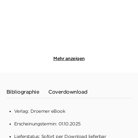
Rostiges Grab
Der Tod macht Urlaub in
Schweden
Paperback
Taschenbuch
17,99
€
*
12,99
€
*
Merken
Merken
Mehr anzeigen
Bibliographie
Coverdownload
Verlag: Droemer eBook
Erscheinungstermin: 01.10.2025
Lieferstatus: Sofort per Download lieferbar