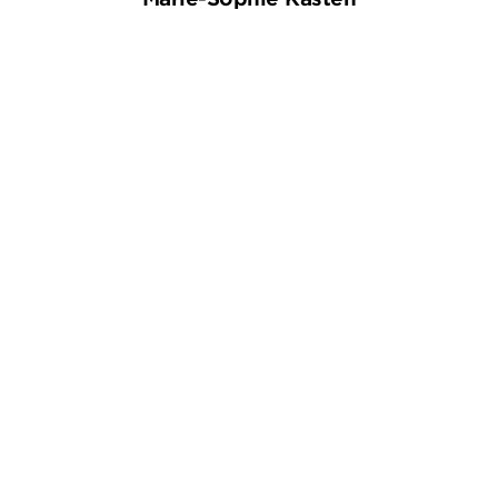
ANDERS DE LA MOTTE
ANDERS DE LA MOTTE
MÅNS
NILSSON
Nachtjäger
In Schweden stirbt es sich
am schön ...
Paperback
Taschenbuch
17,99
€
*
12,99
€
*