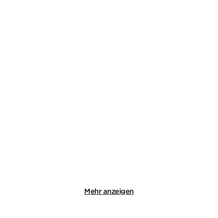
TOM VOSS
GIL RIBEIRO
Hundstage für Beck /
Leander Lost ermittelt
Eiszeit für Be ...
Band 1+2 (2i ...
E-Book
E-Book
16,99
€
*
14,99
€
*
Merken
Merken
Mehr anzeigen