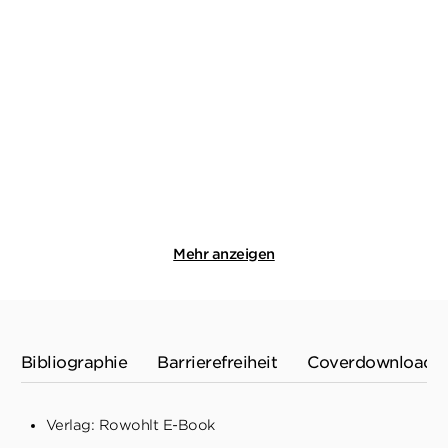
ANN CLEEVES
ANN CLEEVES
Was niemand sieht
Die andere Tote
Taschenbuch
Taschenbuch
11,00
€
*
12,00
€
*
Merken
Merken
Mehr anzeigen
Bibliographie
Barrierefreiheit
Coverdownload
Verlag: Rowohlt E-Book