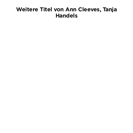
Weitere Titel von Ann Cleeves, Tanja
Handels
ANN CLEEVES
ANN CLEEVES
Das Flüstern der Steine
Die tiefste Nacht