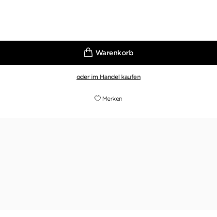
oder im Handel kaufen
Merken
e des deutschen Thrillers - egal ob mit Einzeltiteln oder s
BENEDIKT DIRRIGL,
NORDBAYERN.DE, 16. DEZEMBER 2025