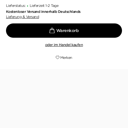
Lieferstatus:
Lieferzeit 1-2 Tage
•
Kostenloser Versand innerhalb Deutschlands
Lieferung & Versand
oder im Handel kaufen
Merken
... hätte ich es nicht gelesen, wäre mir einer der
besten Thriller entgangen.
LITERATURZEITSCHRIFT.DE