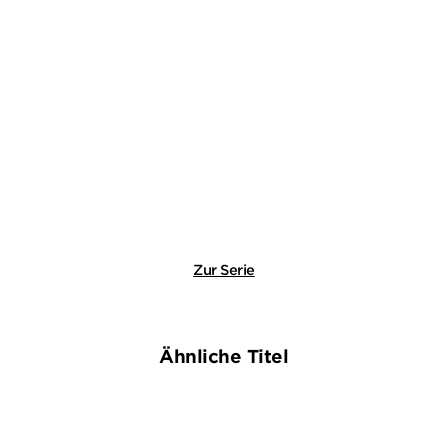
BERNHARD AICHNER
BERNHARD AICHNER
Totenfrau - Der Rausch
Totenfrau – Die Rückkehr
Taschenbuch
Gebundene Ausgabe
14,00
€
*
26,00
€
*
Merken
Merken
Zur Serie
Ähnliche Titel
NEU
NEU