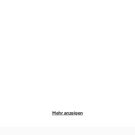
BERNHARD AICHNER
BERNHARD AICHNER
Totenfrau - Der Rausch
Totenfrau - Das Haus
Taschenbuch
Taschenbuch
14,00
€
*
14,00
€
*
Merken
Merken
Mehr anzeigen