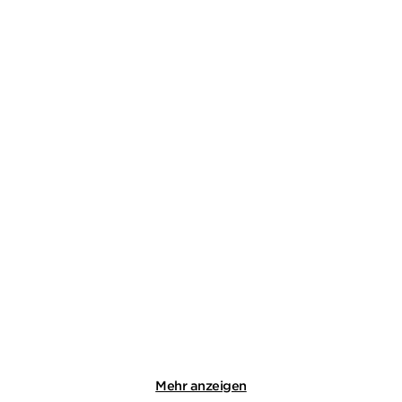
DANIEL HOLBE
DANIEL HOLBE
Sühnekreuz
Totengericht
Taschenbuch
Taschenbuch
9,99
€
*
12,99
€
*
Merken
Merken
Mehr anzeigen