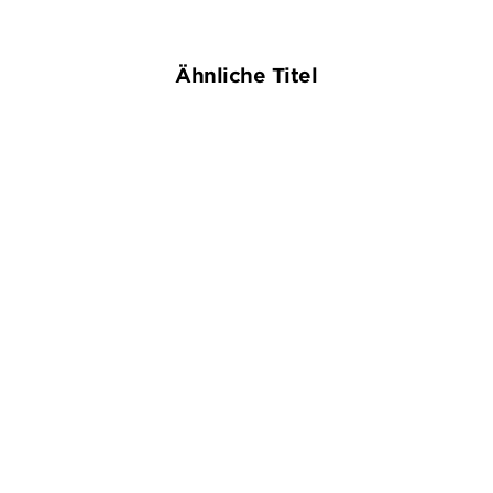
Ähnliche Titel
NEU
BESTSELLER
ANDREAS FRANZ
DANIEL HOLBE
LINDA CASTILLO
Unter Toten
Bittere Reue