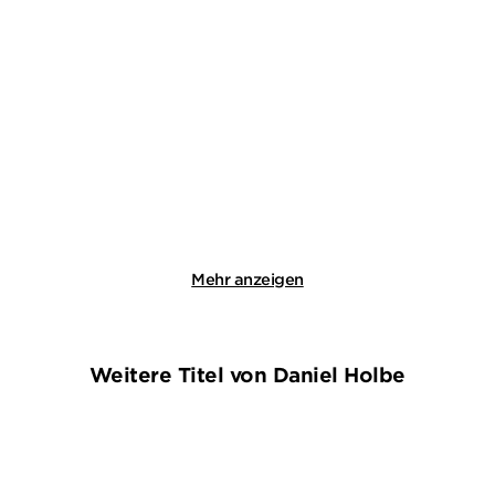
VAL MCDERMID
STEFFEN WEINERT
Die Straße der Knochen
Eisfeld - Fleisch und Blut
Paperback
Taschenbuch
18,00
€
*
13,99
€
*
Merken
Merken
Mehr anzeigen
Weitere Titel von Daniel Holbe
NEU