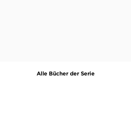
freigeschwommen. Sein `Debüt´ jedenfalls ist
ein literarischer Genuss. Einfach ein
Lesevergnügen, das nach einer Fortsetzung
schreit!"
WWW.LITERATURMARKT.INFO, 14. JULI 2014
Alle Bücher der Serie