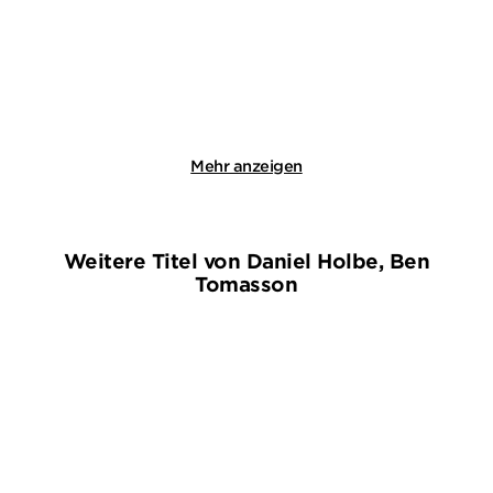
Paperback
Taschenbuch
18,00
€
*
13,99
€
*
Merken
Merken
Mehr anzeigen
Weitere Titel von Daniel Holbe, Ben
Tomasson
NEU