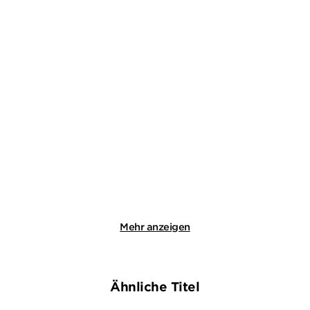
DANIEL HOLBE
DANIEL HOLBE
Sühnekreuz
Totengericht
Taschenbuch
Taschenbuch
9,99
€
*
12,99
€
*
Merken
Merken
Mehr anzeigen
Ähnliche Titel