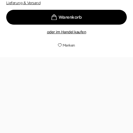
Lieferung & Versand
oder im Handel kaufen
Merken
"„Blutreigen“ ist nach „Giftspur“, „Schwarzer
Mann“, „Sühnekreuz“ und „Totengericht der fünfte
Fall für das Team Sabine Kaufmann und Ralph
Angersbach. Daniel Holbe mit Ben Tomasson
zeigen auch in ihrem fünften Buch, das es das
Ermittlerteam noch immer drauf hat.
„Blutreigen“ ist flott erzählt und geizt nicht mit
Spannungsmomenten. Ein Kriminalroman, wie er
sein muss!"