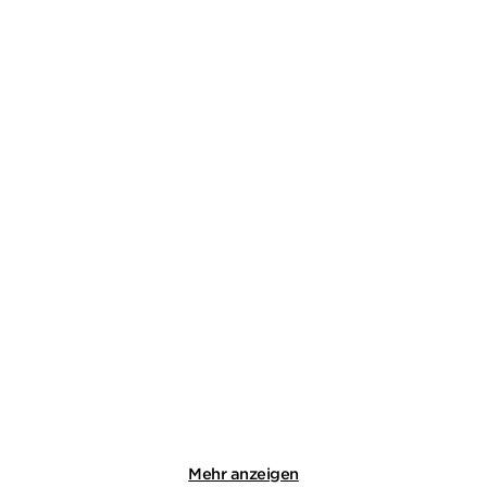
ANDREAS FRANZ
DANIEL HOLBE
DANIEL HOLBE
BEN TOMASSON
Julia Durant ermittelt Band
Todestal
13-15. ...
E-Book
Taschenbuch
19,99
€
*
12,99
€
*
Merken
Merken
Mehr anzeigen