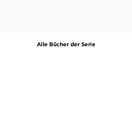
ALEX DENGLER,
WWW.DENGLERS-BUCHKRITIK.DE, 15. FEBRUAR 2020
Alle Bücher der Serie