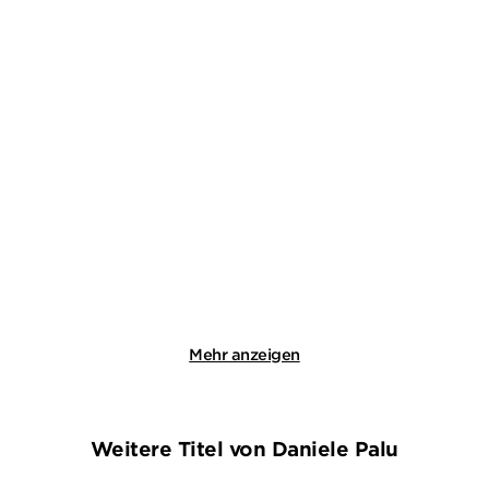
DAVID SAFIER
JO FISCHLER
00-Laschet
Klein aber tot
Paperback
Taschenbuch mit Klappen
18,00
€
*
14,00
€
*
Merken
Merken
Mehr anzeigen
Weitere Titel von Daniele Palu