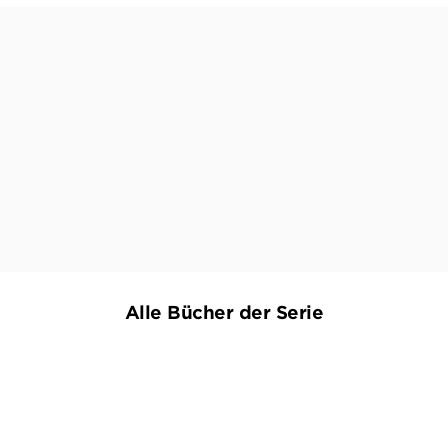
Marconi verschlägt es zu den reservierten
Nordfriesen. Perfetto, das kann ja heiter werden
– und wird es auch. Ein spannender 1. Fall!
DANIELE PALU,
DAS NEUE, 27. APRIL 2024
Alle Bücher der Serie