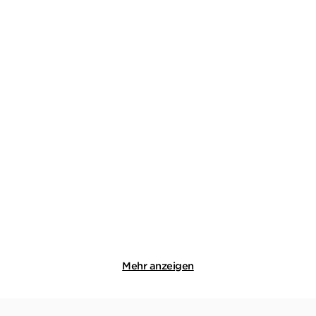
IMANI THOMPSON
EMMA STONEX
Honey
Sunshine Man
Gebundene Ausgabe
Gebundene Ausgabe
25,00
€
*
24,00
€
*
Merken
Merken
Mehr anzeigen