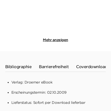
Paperback
E-Book
16,99
€
*
28,99
€
*
Merken
Merken
Mehr anzeigen
Bibliographie
Barrierefreiheit
Coverdownload
Verlag: Droemer eBook
Erscheinungstermin: 02.10.2009
Lieferstatus: Sofort per Download lieferbar