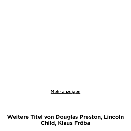
KAREN ROSE
CHEVY STEVENS
Finstere Wasser
Halt niemals an
Paperback
Taschenbuch
19,99
€
*
14,00
€
*
Merken
Merken
Mehr anzeigen
Weitere Titel von Douglas Preston, Lincoln
Child, Klaus Fröba