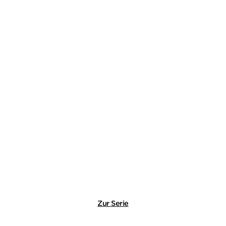
FRANK SCHULZ
Onno Viets und der weiße
Hirsch
Gebundene Ausgabe
19,99
€
*
Im Handel kaufen
Merken
Zur Serie