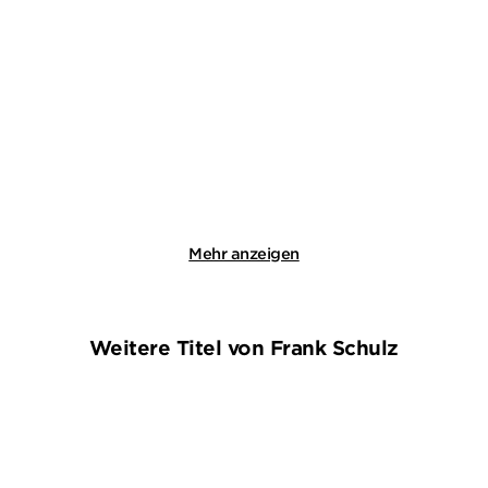
SIMON AMMER
RENÉ ANOUR
Alles, was der Fall ist
Der Doktor und der liebe
Mord
Paperback
Taschenbuch
18,00
€
*
14,00
€
*
Merken
Merken
Mehr anzeigen
Weitere Titel von Frank Schulz