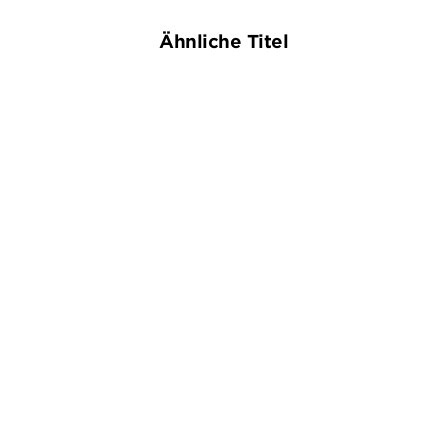
Ähnliche Titel
NEU
ANDREAS FÖHR
ACHILLES
Totholz
Der Tod hat einen langen
Atem