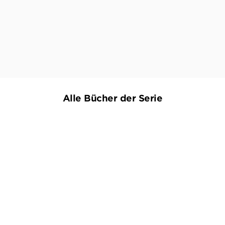
 prägnante Bilder entstehen zu lassen, sie emotional aufz
Roman, der Veränderungen anstoßen könnte.
MEIKE DANNENBERG,
BÜCHER MAGAZIN, 17. MÄRZ 2022
Alle Bücher der Serie