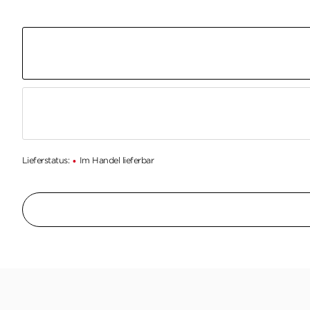
Lieferstatus:
Im Handel lieferbar
•
Wer das Genre als eine hochliterarische Gattung 