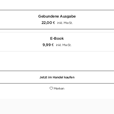
Gebundene Ausgabe
22,00
€
inkl. MwSt.
E-Book
9,99
€
inkl. MwSt.
Jetzt im Handel kaufen
Merken
versteht, die vermag, Verbrechen und Tragödien sensibel u