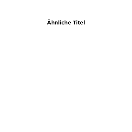
Ähnliche Titel
BESTSELLER
JEAN-LUC BANNALEC
KRISTEN PERRIN