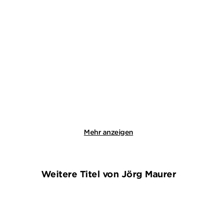
DAVID SAFIER
JO FISCHLER
00-Laschet
Klein aber tot
Paperback
Taschenbuch mit Klappen
18,00
€
*
14,00
€
*
Merken
Merken
Mehr anzeigen
Weitere Titel von Jörg Maurer
BESTSELLER
BESTSELLER