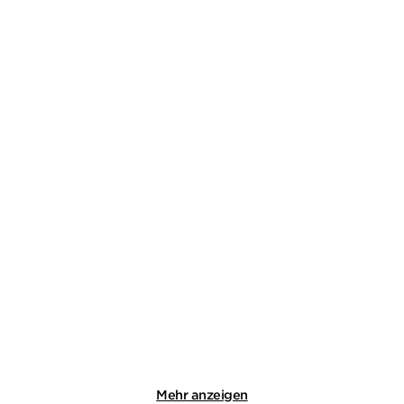
JÖRG MAURER
JÖRG MAURER
Föhnlage / Hochsaison /
Hochsaison
Niedertrach ...
E-Book
Taschenbuch
16,99
€
*
14,00
€
*
Merken
Merken
Mehr anzeigen