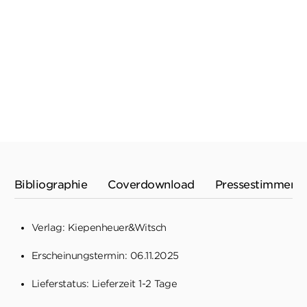
Nicht frei von Sünde
Das Buch der Beweise
Gebundene Ausgabe
Gebundene Ausgabe
19,90
€
*
23,00
€
*
Im Handel kaufen
Im Handel kaufen
Merken
Merken
Bibliographie
Coverdownload
Pressestimmen
Verlag: Kiepenheuer&Witsch
Erscheinungstermin: 06.11.2025
Lieferstatus: Lieferzeit 1-2 Tage