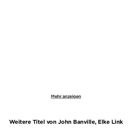
ANDREAS GÖTZ
CHRISTINE GRÄN
MARIANNE VON
WALDENFELS
Die im Dunkeln sieht man
Die Frau, der Ruhm und
nicht / Di ...
der Tod
E-Book
Paperback
16,99
€
*
18,00
€
*
Merken
Merken
Mehr anzeigen
Weitere Titel von John Banville, Elke Link