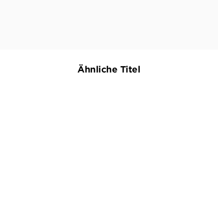
NDR KULTUR, 06. NOVEMBER 2025
Ähnliche Titel