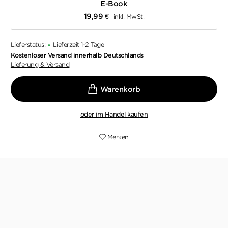
E-Book
19,99
€
inkl. MwSt.
Lieferstatus:
Lieferzeit 1-2 Tage
•
Kostenloser Versand innerhalb Deutschlands
Lieferung & Versand
oder im Handel kaufen
Merken
»›Schatten der Gondeln‹ ist der hochspannende
Roman eines begnadeten Erzählers.«
TOBIAS WENZEL,