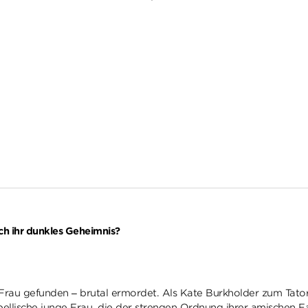
ch ihr dunkles Geheimnis?
 Frau gefunden – brutal ermordet. Als Kate Burkholder zum Tatort
ellische junge Frau, die der strengen Ordnung ihrer amischen F